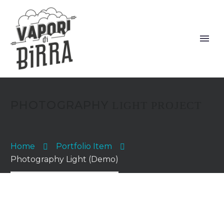
PHOTOGRAPHY
LIGHT PROJECT
Home
Portfolio Item
Photography Light (Demo)