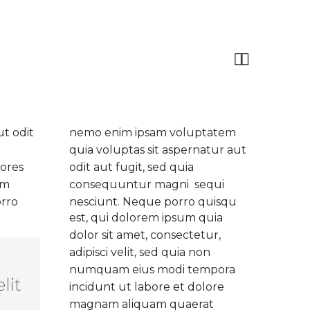


ut odit
nemo enim ipsam voluptatem
quia voluptas sit aspernatur aut
ores
odit aut fugit, sed quia
em
consequuntur magni sequi
orro
nesciunt. Neque porro quisqu
est, qui dolorem ipsum quia
dolor sit amet, consectetur,
adipisci velit, sed quia non
numquam eius modi tempora
lit
incidunt ut labore et dolore
magnam aliquam quaerat