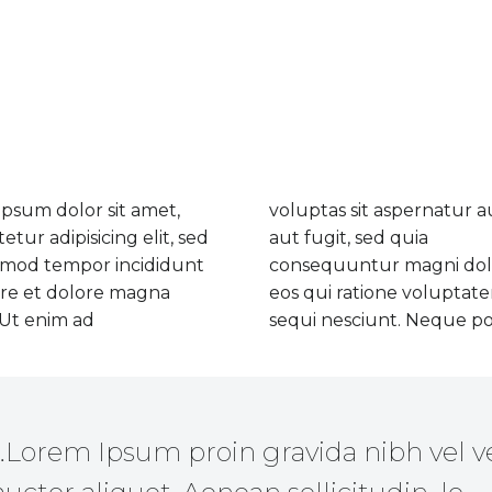
psum dolor sit amet,
voluptas sit aspernatur a
etur adipisicing elit, sed
aut fugit, sed quia
smod tempor incididunt
consequuntur magni dol
ore et dolore magna
eos qui ratione voluptat
 Ut enim ad
sequi nesciunt. Neque p
…Lorem Ipsum proin gravida nibh vel ve