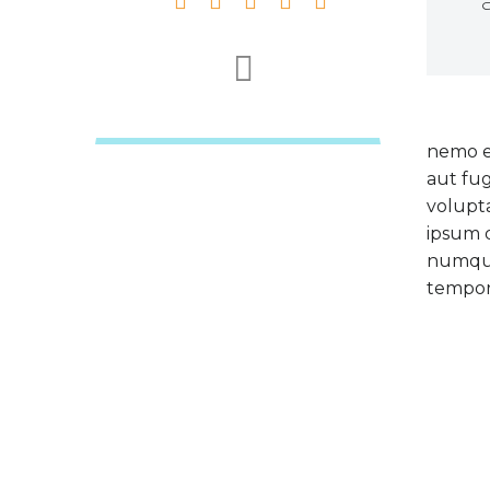
nemo e
aut fug
volupt
ipsum q
numqua
tempora