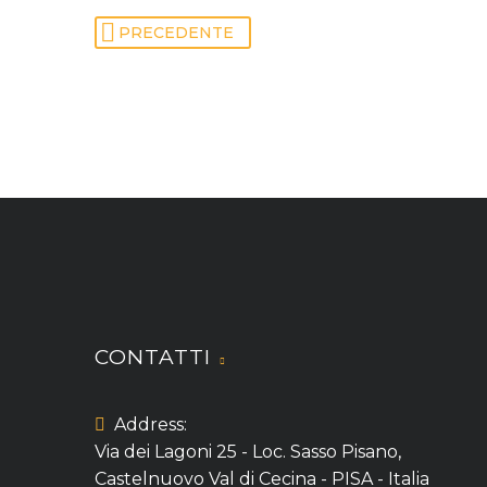
Marketing Manager
Lorem ipsum dolor sit amet, consec
PRECEDENTE
magna aliqua. Ut enim ad minim ve
CONTATTI
Address:
Via dei Lagoni 25 - Loc. Sasso Pisano,
Castelnuovo Val di Cecina - PISA - Italia