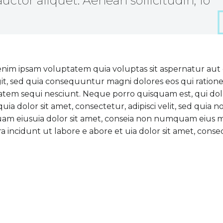
auctor aliquet. Aenean sollicitudin, lo
nim ipsam voluptatem quia voluptas sit aspernatur aut 
it, sed quia consequuntur magni dolores eos qui ration
atem sequi nesciunt. Neque porro quisquam est, qui do
uia dolor sit amet, consectetur, adipisci velit, sed quia n
m eiusuia dolor sit amet, conseia non numquam eius 
 incidunt ut labore e abore et uia dolor sit amet, conse