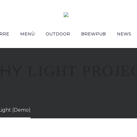
IRRE
MENÙ
OUTDOOR
BREWPUB
NEWS
PHY
LIGHT PROJE
Light (Demo)